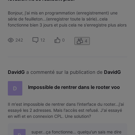
Bonjour, j'ai mis en programmation (enregistrement) une
série de feuilleton...(enregistrer toute la série)..cela
fonctionne bien 3 jours et puis cela ne s'enregistre plus alors
que c'est toujours bien programmé. Une astuce? un conseil?
242
12
0
4
DavidG
 a commenté sur la publication de 
DavidG
Impossible de rentrer dans le rooter voo
D
II m'est impossible de rentrer dans l'interface du rooter...j'ai
essayé les 2 adresses. Mais l'accès est refusé. J'ai essayé
en wifi et en connexion CPL. Une solution?
super...ça fonctionne... quelqu'un sais me dire