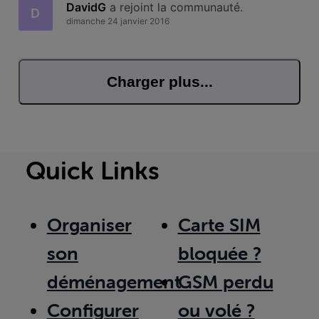
DavidG
 a rejoint la communauté.
D
dimanche 24 janvier 2016
Charger plus...
Quick Links
Organiser
Carte SIM
son
bloquée ?
déménagement
GSM perdu
Configurer
ou volé ?