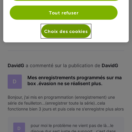
Suppression de BETV Addict
Tout refuser
Bonjour, je souhaiterais arrêter l’abonnement Be
addict...comment procéder?
Choix des cookies
14
4
0
3
DavidG
 a commenté sur la publication de 
DavidG
Mes enregistrements programmés sur ma
D
box .évasion ne se réalisent plus.
Bonjour, j'ai mis en programmation (enregistrement) une
série de feuilleton...(enregistrer toute la série)..cela
fonctionne bien 3 jours et puis cela ne s'enregistre plus alors
que c'est toujours bien programmé. Une astuce? un conseil?
pour moi le problème ne vient pas de là...le
D
disque dur sert juste de support...c'est dans