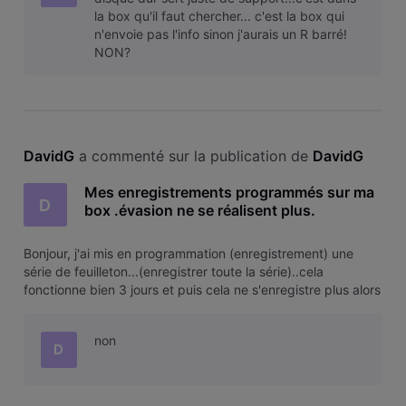
la box qu'il faut chercher... c'est la box qui
n'envoie pas l'info sinon j'aurais un R barré!
NON?
DavidG
 a commenté sur la publication de 
DavidG
Mes enregistrements programmés sur ma
D
box .évasion ne se réalisent plus.
Bonjour, j'ai mis en programmation (enregistrement) une
série de feuilleton...(enregistrer toute la série)..cela
fonctionne bien 3 jours et puis cela ne s'enregistre plus alors
que c'est toujours bien programmé. Une astuce? un conseil?
non
D