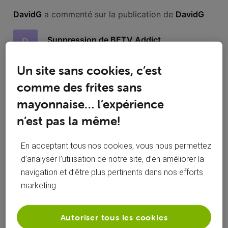
Toutesles
DavidG
 a commenté sur la publication de 
DavidG
activités
Suppression de BETV Addict
D
Un site sans cookies, c’est
Bonjour, je souhaiterais arrêter l’abonnement Be
addict...comment procéder?
comme des frites sans
mayonnaise… l’expérience
j'avais reçu un mail me disant que Be tv
D
serais coupé le 1er du mois...je reçois encore
n’est pas la même!
les chaines...est ce normal? Nous sommes le
4 juillet. merci
En acceptant tous nos cookies, vous nous permettez
d’analyser l’utilisation de notre site, d’en améliorer la
navigation et d’être plus pertinents dans nos efforts
marketing.
DavidG
 a posté une question
D
mercredi 14 juin 2017
Autoriser tous les cookies