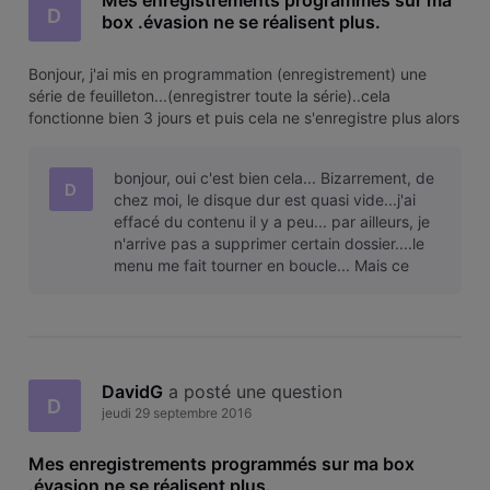
Mes enregistrements programmés sur ma
D
box .évasion ne se réalisent plus.
Bonjour, j'ai mis en programmation (enregistrement) une
série de feuilleton...(enregistrer toute la série)..cela
fonctionne bien 3 jours et puis cela ne s'enregistre plus alors
que c'est toujours bien programmé. Une astuce? un conseil?
bonjour, oui c'est bien cela... Bizarrement, de
D
chez moi, le disque dur est quasi vide...j'ai
effacé du contenu il y a peu... par ailleurs, je
n'arrive pas a supprimer certain dossier....le
menu me fait tourner en boucle... Mais ce
n'est pas le prob
DavidG
 a posté une question
D
jeudi 29 septembre 2016
Mes enregistrements programmés sur ma box
.évasion ne se réalisent plus.