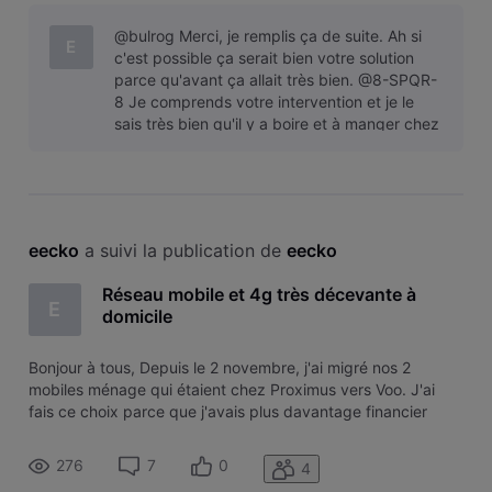
pour internet dont je suis très satisfait. Pour les mobiles c'est
@bulrog Merci, je remplis ça de suite. Ah si
pas vraime
E
c'est possible ça serait bien votre solution
parce qu'avant ça allait très bien. @8-SPQR-
8 Je comprends votre intervention et je le
sais très bien qu'il y a boire et à manger chez
tout le monde (Orange
eecko
 a suivi la publication de 
eecko
Réseau mobile et 4g très décevante à
E
domicile
Bonjour à tous, Depuis le 2 novembre, j'ai migré nos 2
mobiles ménage qui étaient chez Proximus vers Voo. J'ai
fais ce choix parce que j'avais plus davantage financier
chez Voo via mon employeur et que j'étais chez eux déjà
pour internet dont je suis très satisfait. Pour les mobiles c'est
276
7
0
4
pas vraime