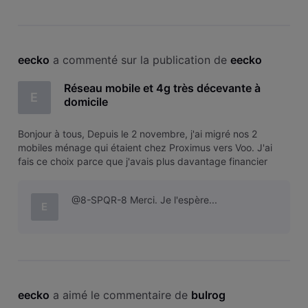
eecko
 a commenté sur la publication de 
eecko
Réseau mobile et 4g très décevante à
E
domicile
Bonjour à tous, Depuis le 2 novembre, j'ai migré nos 2
mobiles ménage qui étaient chez Proximus vers Voo. J'ai
fais ce choix parce que j'avais plus davantage financier
chez Voo via mon employeur et que j'étais chez eux déjà
pour internet dont je suis très satisfait. Pour les mobiles c'est
@8-SPQR-8 Merci. Je l'espère...
pas vraime
E
eecko
 a aimé le commentaire de 
bulrog