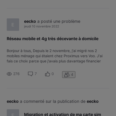
eecko
 a posté une problème
E
jeudi 10 novembre 2022
Réseau mobile et 4g très décevante à domicile
Bonjour à tous, Depuis le 2 novembre, j'ai migré nos 2
mobiles ménage qui étaient chez Proximus vers Voo. J'ai
fais ce choix parce que j'avais plus davantage financier
chez Voo via mon employeur et que j'étais chez eux déjà
pour internet dont je suis très satisfait. Pour les mobiles c'est
276
7
0
4
pas vraime
eecko
 a commenté sur la publication de 
eecko
Migration et activation de ma carte sim
E