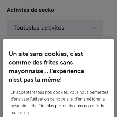
Activités de eecko
Toutesles activités
Selected
Toutesles
eecko
 a commenté sur la publication de 
eecko
activités
Un site sans cookies, c’est
Réseau mobile et 4g très décevante à
comme des frites sans
E
domicile
mayonnaise… l’expérience
Bonjour à tous, Depuis le 2 novembre, j'ai migré nos 2
n’est pas la même!
mobiles ménage qui étaient chez Proximus vers Voo. J'ai
fais ce choix parce que j'avais plus davantage financier
En acceptant tous nos cookies, vous nous permettez
chez Voo via mon employeur et que j'étais chez eux déjà
pour internet dont je suis très satisfait. Pour les mobiles c'est
d’analyser l’utilisation de notre site, d’en améliorer la
@8-SPQR-8 Elle m'a expliqué que le top
pas vraime
E
navigation et d’être plus pertinents dans nos efforts
avec le rachat par Orange serait de pouvoir
marketing.
proposer les 3 réseaux en fonction de