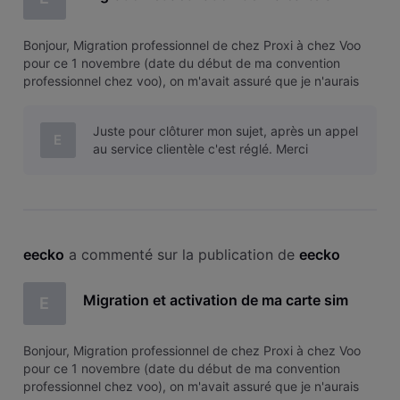
Bonjour, Migration professionnel de chez Proxi à chez Voo
pour ce 1 novembre (date du début de ma convention
professionnel chez voo), on m'avait assuré que je n'aurais
pas de coupure de réseau entre le changement pour nos 2
mobiles. Force est de constaté que si puisqu'à l'activation je
Juste pour clôturer mon sujet, après un appel
lis qu'il fau
E
au service clientèle c'est réglé. Merci
eecko
 a commenté sur la publication de 
eecko
Migration et activation de ma carte sim
E
Bonjour, Migration professionnel de chez Proxi à chez Voo
pour ce 1 novembre (date du début de ma convention
professionnel chez voo), on m'avait assuré que je n'aurais