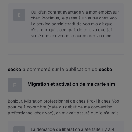
pas de coupure de réseau entre le changement pour nos 2
mobiles. Force est de constaté que si puisqu'à l'activation je
Oui d'un contrat avantage via mon employeur
lis qu'il fau
E
chez Proximus, je passe à un autre chez Voo.
Le service administratif de Voo m'a dit que
c'est eux qui s'occupait de tout vu que j'ai
signé une convention pour migrer via mon
employeur mon numéro de Proxi à
eecko
 a commenté sur la publication de 
eecko
Migration et activation de ma carte sim
E
Bonjour, Migration professionnel de chez Proxi à chez Voo
pour ce 1 novembre (date du début de ma convention
professionnel chez voo), on m'avait assuré que je n'aurais
pas de coupure de réseau entre le changement pour nos 2
mobiles. Force est de constaté que si puisqu'à l'activation je
La demande de libération a été faite il y a 4
lis qu'il fau