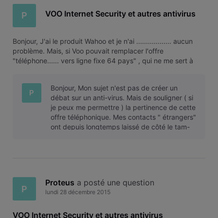
VOO Internet Security et autres antivirus
P
Bonjour, J'ai le produit Wahoo et je n'ai .................. aucun
problème. Mais, si Voo pouvait remplacer l'offre
"téléphone...... vers ligne fixe 64 pays" , qui ne me sert à
rien, par une offre "Voo internet security" se serait mieux.
Happy new year 2016 à tous.
Bonjour, Mon sujet n'est pas de créer un
P
débat sur un anti-virus. Mais de souligner ( si
je peux me permettre ) la pertinence de cette
offre téléphonique. Mes contacts " étrangers"
ont depuis longtemps laissé de côté le tam-
tam et le téléphone à man
Proteus
 a posté une question
P
lundi 28 décembre 2015
VOO Internet Security et autres antivirus