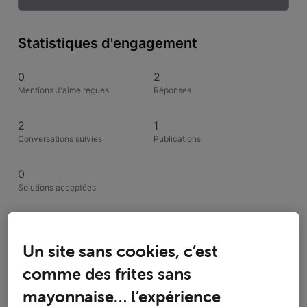
Statistiques d'engagement
0
2
Mentions J'aime reçues
Réponses
2
1
Conversations suivies
Publications
0
Solutions acceptées
Activités de Proteus
Un site sans cookies, c’est
Toutesles activités
comme des frites sans
mayonnaise… l’expérience
Selected