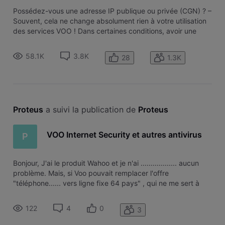
Possédez-vous une adresse IP publique ou privée (CGN) ? –
Souvent, cela ne change absolument rien à votre utilisation
des services VOO ! Dans certaines conditions, avoir une
adresse IP publique peut toutefois être utile. On vous
explique tout ! Avez-vous une adresse IP publique ou privée
58.1K
3.8K
28
1.3K
? Pour conn
Proteus
 a suivi la publication de 
Proteus
VOO Internet Security et autres antivirus
P
Bonjour, J'ai le produit Wahoo et je n'ai .................. aucun
problème. Mais, si Voo pouvait remplacer l'offre
"téléphone...... vers ligne fixe 64 pays" , qui ne me sert à
rien, par une offre "Voo internet security" se serait mieux.
Happy new year 2016 à tous.
122
4
0
3