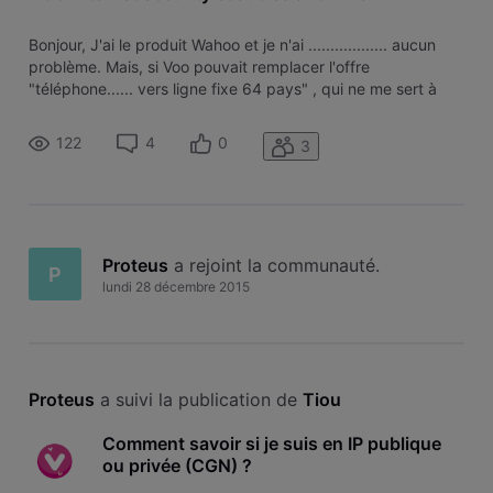
Bonjour, J'ai le produit Wahoo et je n'ai .................. aucun
problème. Mais, si Voo pouvait remplacer l'offre
"téléphone...... vers ligne fixe 64 pays" , qui ne me sert à
rien, par une offre "Voo internet security" se serait mieux.
Happy new year 2016 à tous.
122
4
0
3
Proteus
 a rejoint la communauté.
P
lundi 28 décembre 2015
Proteus
 a suivi la publication de 
Tiou
Comment savoir si je suis en IP publique
ou privée (CGN) ?