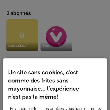
2 abonnés
B
benoist2020
Tiou
Un site sans cookies, c’est
6 suivent
Tout afficher
comme des frites sans
mayonnaise… l’expérience
n’est pas la même!
F
En acceptant tous nos cookies, vous nous permettez
fredon
Louana