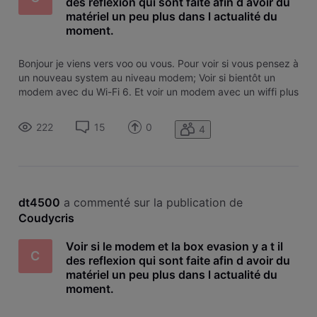
des reflexion qui sont faite afin d avoir du
matériel un peu plus dans l actualité du
moment.
Bonjour je viens vers voo ou vous. Pour voir si vous pensez à
un nouveau system au niveau modem; Voir si bientôt un
modem avec du Wi-Fi 6. Et voir un modem avec un wiffi plus
puissant en bande passante. Car quand vous avez de la
chance comme j'ai avec la fibre. Dommage de brider un
222
15
0
4
modem à 600 Mbps,
dt4500
 a commenté sur la publication de 
Coudycris
Voir si le modem et la box evasion y a t il
C
des reflexion qui sont faite afin d avoir du
matériel un peu plus dans l actualité du
moment.