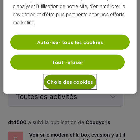
d’analyser l’utilisation de notre site, d’en améliorer la
navigation et d’être plus pertinents dans nos efforts
marketing.
Lionel S
Francois
Autoriser tous les cookies
Tout refuser
Activités de dt4500
Choix des cookies
Toutesles activités
Selected
Toutesles
dt4500
 a suivi la publication de 
Coudycris
activités
Voir si le modem et la box evasion y a t il
C