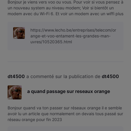
Bonjour je viens vers voo ou vous. Pour voir si vous pensez à
un nouveau system au niveau modem; Voir si bientôt un
modem avec du Wi-Fi 6. Et voir un modem avec un wiffi plus
puissant en bande passante. Car quand vous avez de la
chance comme j'ai avec la fibre. Dommage de brider un
https://www.lecho.be/entreprises/telecom/or
modem à 600 Mbps,
ange-et-voo-entament-les-grandes-man-
uvres/10520365.html
dt4500
 a commenté sur la publication de 
dt4500
a quand passage sur reseaux orange
Bonjour quand va ton passer sur réseaux orange il e semble
avoir lu un article que normalement on devais tous passé sur
réseau orange pour fin 2023