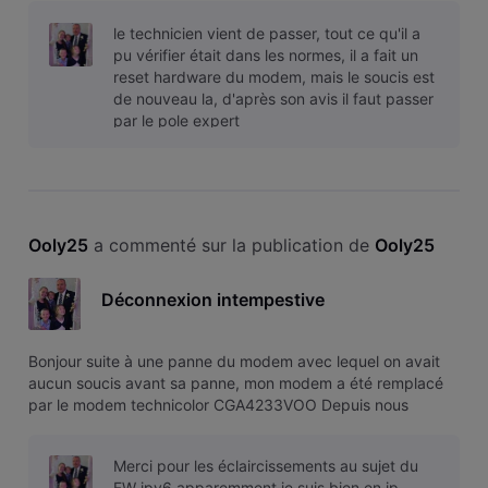
(Télétravail, jeux pc, PS4, lenteur streaming). J'ai appelé
le technicien vient de passer, tout ce qu'il a
l'assistance qui doit passer dem
pu vérifier était dans les normes, il a fait un
reset hardware du modem, mais le soucis est
de nouveau la, d'après son avis il faut passer
par le pole expert
Ooly25
 a commenté sur la publication de 
Ooly25
Déconnexion intempestive
Bonjour suite à une panne du modem avec lequel on avait
aucun soucis avant sa panne, mon modem a été remplacé
par le modem technicolor CGA4233VOO Depuis nous
somme déconnecté en permanence de nos application
(Télétravail, jeux pc, PS4, lenteur streaming). J'ai appelé
Merci pour les éclaircissements au sujet du
l'assistance qui doit passer dem
FW ipv6 apparemment je suis bien en ip