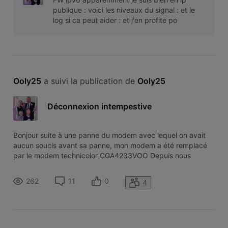
publique : voici les niveaux du signal : et le
log si ca peut aider : et j'en profite po
Ooly25
 a suivi la publication de 
Ooly25
Déconnexion intempestive
Bonjour suite à une panne du modem avec lequel on avait
aucun soucis avant sa panne, mon modem a été remplacé
par le modem technicolor CGA4233VOO Depuis nous
somme déconnecté en permanence de nos application
(Télétravail, jeux pc, PS4, lenteur streaming). J'ai appelé
262
11
0
4
l'assistance qui doit passer dem