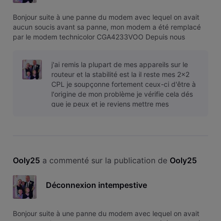
Bonjour suite à une panne du modem avec lequel on avait
aucun soucis avant sa panne, mon modem a été remplacé
par le modem technicolor CGA4233VOO Depuis nous
somme déconnecté en permanence de nos application
(Télétravail, jeux pc, PS4, lenteur streaming). J'ai appelé
j'ai remis la plupart de mes appareils sur le
l'assistance qui doit passer dem
routeur et la stabilité est la il reste mes 2x2
CPL je soupçonne fortement ceux-ci d'être à
l'origine de mon problème je vérifie cela dés
que je peux et je reviens mettre mes
conclusions ici pour aider le
Ooly25
 a commenté sur la publication de 
Ooly25
Déconnexion intempestive
Bonjour suite à une panne du modem avec lequel on avait