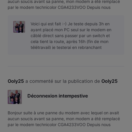
aucun soucis avant sa panne, mon modem a été remplacé
par le modem technicolor CGA4233VOO Depuis nous
somme déconnecté en permanence de nos application
(Télétravail, jeux pc, PS4, lenteur streaming). J'ai appelé
Voici qui est fait :-) Je teste depuis 3h en
l'assistance qui doit passer dem
ayant placé mon PC seul sur le modem en
câblé direct sans passer par un switch et
cela tient la route, après 16h (fin de mon
télétravail) je testerai en rebranchant
progressivement tous les équipements
Ooly25
 a commenté sur la publication de 
Ooly25
Déconnexion intempestive
Bonjour suite à une panne du modem avec lequel on avait
aucun soucis avant sa panne, mon modem a été remplacé
par le modem technicolor CGA4233VOO Depuis nous
somme déconnecté en permanence de nos application