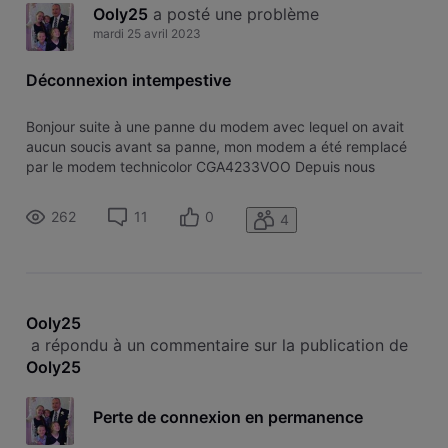
Ooly25
 a posté une problème
mardi 25 avril 2023
Déconnexion intempestive
Bonjour suite à une panne du modem avec lequel on avait
aucun soucis avant sa panne, mon modem a été remplacé
par le modem technicolor CGA4233VOO Depuis nous
somme déconnecté en permanence de nos application
(Télétravail, jeux pc, PS4, lenteur streaming). J'ai appelé
262
11
0
4
l'assistance qui doit passer dem
Ooly25
 a répondu à un commentaire sur la publication de 
Ooly25
Perte de connexion en permanence