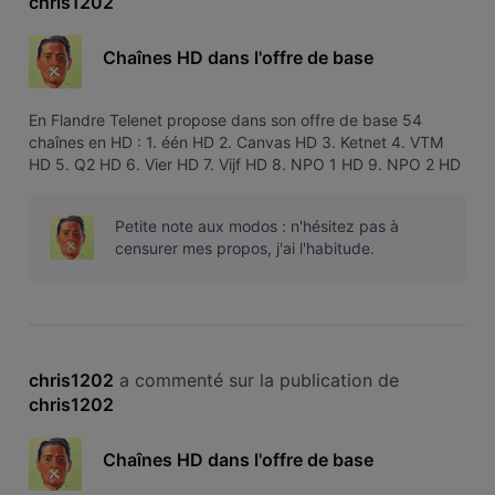
chris1202
Chaînes HD dans l'offre de base
En Flandre Telenet propose dans son offre de base 54
chaînes en HD : 1. één HD 2. Canvas HD 3. Ketnet 4. VTM
HD 5. Q2 HD 6. Vier HD 7. Vijf HD 8. NPO 1 HD 9. NPO 2 HD
10. NPO 3 HD 11. TF1 HD 12. La Une HD 13. La Deux HD 14.
RTL-TVI HD 15. Club RTL HD 16. BBC One HD 17. BBC Two
Petite note aux modos : n'hésitez pas à
HD 18. Disney Channel
censurer mes propos, j'ai l'habitude.
chris1202
 a commenté sur la publication de 
chris1202
Chaînes HD dans l'offre de base