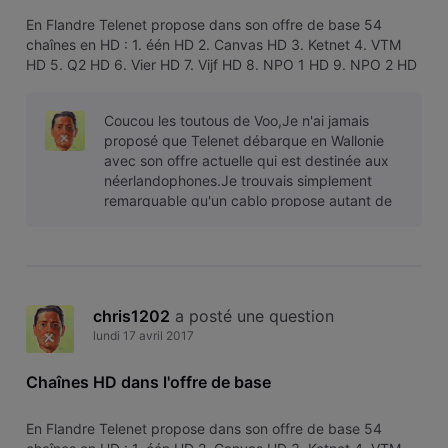
En Flandre Telenet propose dans son offre de base 54
chaînes en HD : 1. één HD 2. Canvas HD 3. Ketnet 4. VTM
HD 5. Q2 HD 6. Vier HD 7. Vijf HD 8. NPO 1 HD 9. NPO 2 HD
10. NPO 3 HD 11. TF1 HD 12. La Une HD 13. La Deux HD 14.
RTL-TVI HD 15. Club RTL HD 16. BBC One HD 17. BBC Two
Coucou les toutous de Voo,Je n'ai jamais
HD 18. Disney Channel
proposé que Telenet débarque en Wallonie
avec son offre actuelle qui est destinée aux
néerlandophones.Je trouvais simplement
remarquable qu'un cablo propose autant de
chaines en HD et pas en France avec la Fib
chris1202
 a posté une question
lundi 17 avril 2017
Chaînes HD dans l'offre de base
En Flandre Telenet propose dans son offre de base 54