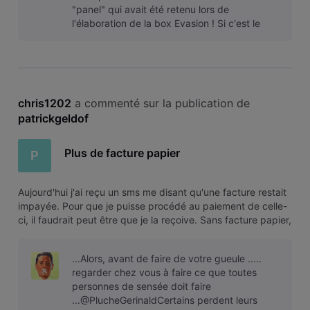
"panel" qui avait été retenu lors de
l'élaboration de la box Evasion ! Si c'est le
cas, prions pour que ce ne soit pas le même
chris1202
 a commenté sur la publication de 
patrickgeldof
Plus de facture papier
P
Aujourd'hui j'ai reçu un sms me disant qu'une facture restait
impayée. Pour que je puisse procédé au paiement de celle-
ci, il faudrait peut être que je la reçoive. Sans facture papier,
moi je paie pas, je n'ai jamais demandé à recevoir mes
factures par mail, j'ai autre chose à foutre que de passé me
...Alors, avant de faire de votre gueule .....
regarder chez vous à faire ce que toutes
personnes de sensée doit faire
...@PlucheGerinaldCertains perdent leurs