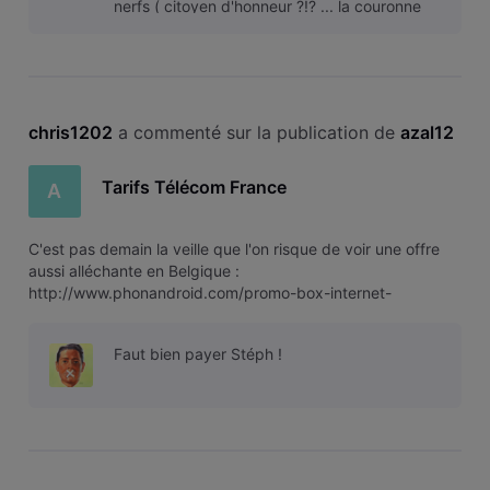
nerfs ( citoyen d'honneur ?!? ... la couronne
serre un peu trop la tête ? ). Qu'attendent
chris1202
 a commenté sur la publication de 
azal12
Tarifs Télécom France
A
C'est pas demain la veille que l'on risque de voir une offre
aussi alléchante en Belgique :
http://www.phonandroid.com/promo-box-internet-
meilleures-offres.html Le con-sommateur belge est un
cochon payeur, tout est plus cher chez nous : télécoms,
Faut bien payer Stéph !
énergie, alcools, eau... Mais ce sont les gens qui ga