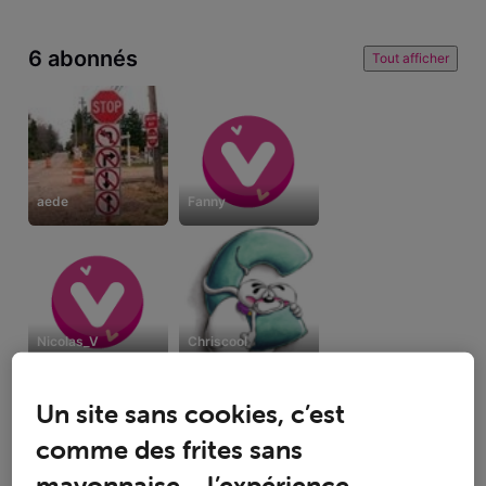
6 abonnés
Tout afficher
aede
Fanny
Nicolas_V
Chriscool
Un site sans cookies, c’est
comme des frites sans
5 suivent
mayonnaise… l’expérience
Tout afficher