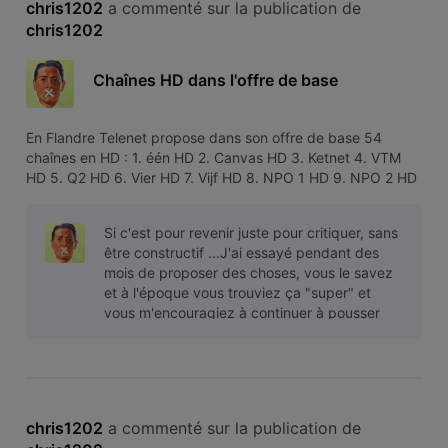
chris1202
 a commenté sur la publication de 
chris1202
Chaînes HD dans l'offre de base
En Flandre Telenet propose dans son offre de base 54
chaînes en HD : 1. één HD 2. Canvas HD 3. Ketnet 4. VTM
HD 5. Q2 HD 6. Vier HD 7. Vijf HD 8. NPO 1 HD 9. NPO 2 HD
10. NPO 3 HD 11. TF1 HD 12. La Une HD 13. La Deux HD 14.
RTL-TVI HD 15. Club RTL HD 16. BBC One HD 17. BBC Two
Si c'est pour revenir juste pour critiquer, sans
HD 18. Disney Channel
être constructif ...J'ai essayé pendant des
mois de proposer des choses, vous le savez
et à l'époque vous trouviez ça "super" et
vous m'encouragiez à continuer à pousser
ma gueulante car "elle vous ai
chris1202
 a commenté sur la publication de 