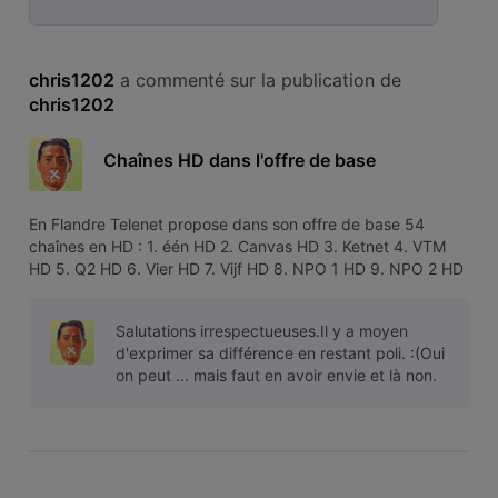
Selected
Toutesles
chris1202
 a commenté sur la publication de 
activités
chris1202
Chaînes HD dans l'offre de base
En Flandre Telenet propose dans son offre de base 54
chaînes en HD : 1. één HD 2. Canvas HD 3. Ketnet 4. VTM
HD 5. Q2 HD 6. Vier HD 7. Vijf HD 8. NPO 1 HD 9. NPO 2 HD
10. NPO 3 HD 11. TF1 HD 12. La Une HD 13. La Deux HD 14.
RTL-TVI HD 15. Club RTL HD 16. BBC One HD 17. BBC Two
Salutations irrespectueuses.Il y a moyen
HD 18. Disney Channel
d'exprimer sa différence en restant poli. :(Oui
on peut ... mais faut en avoir envie et là non.