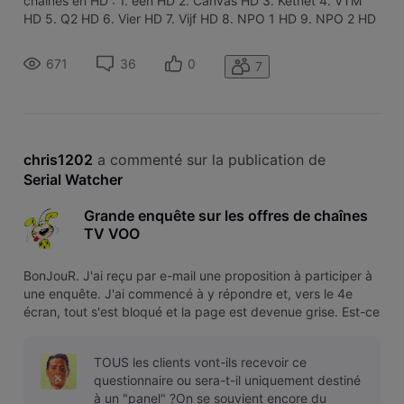
chaînes en HD : 1. één HD 2. Canvas HD 3. Ketnet 4. VTM
HD 5. Q2 HD 6. Vier HD 7. Vijf HD 8. NPO 1 HD 9. NPO 2 HD
10. NPO 3 HD 11. TF1 HD 12. La Une HD 13. La Deux HD 14.
RTL-TVI HD 15. Club RTL HD 16. BBC One HD 17. BBC Two
671
36
0
7
HD 18. Disney Channel
chris1202
 a commenté sur la publication de 
Serial Watcher
Grande enquête sur les offres de chaînes
TV VOO
BonJouR. J'ai reçu par e-mail une proposition à participer à
une enquête. J'ai commencé à y répondre et, vers le 4e
écran, tout s'est bloqué et la page est devenue grise. Est-ce
un bug ou bien Voo a-t-il déjà récupéré l'information et en
sait assez avec ce que j'ai répondu jusqu'à présent ?
TOUS les clients vont-ils recevoir ce
questionnaire ou sera-t-il uniquement destiné
à un "panel" ?On se souvient encore du