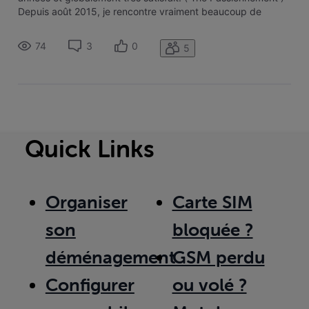
Depuis août 2015, je rencontre vraiment beaucoup de
perturbations au niveau de ma connexion internet. J'ai pu
constater à la lecture du forum que je n'étais pas le seul
74
3
0
5
malheureusem
Quick Links
Organiser
Carte SIM
son
bloquée ?
déménagement
GSM perdu
Configurer
ou volé ?