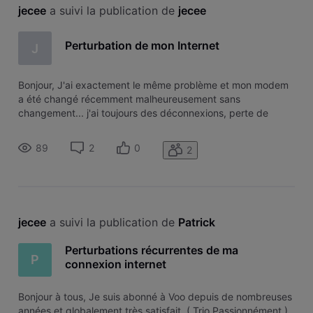
jecee
 a suivi la publication de 
jecee
Perturbation de mon Internet
J
Bonjour, J'ai exactement le même problème et mon modem
a été changé récemment malheureusement sans
changement... j'ai toujours des déconnexions, perte de
réseau, surtout en wifi ( je précise le signal est bon car je
suis juste à côté du modem). J'utilise Iphone, Ipad et
89
2
0
2
Macbook. Merci, Julien
jecee
 a suivi la publication de 
Patrick
Perturbations récurrentes de ma
P
connexion internet
Bonjour à tous, Je suis abonné à Voo depuis de nombreuses
années et globalement très satisfait. ( Trio Passionnément )