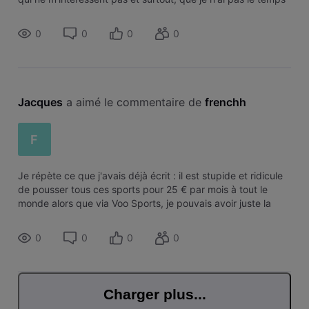
de regarder, c'est totalement stupide. Quand j'achète une
nouvelle voitu
0
0
0
0
Jacques
 a aimé le commentaire de 
frenchh
F
Je répète ce que j'avais déjà écrit : il est stupide et ridicule
de pousser tous ces sports pour 25 € par mois à tout le
monde alors que via Voo Sports, je pouvais avoir juste la
Jupiler Pro League pour 8 € par mois. Qui a le temps de
regarder tout
0
0
0
0
Charger plus...