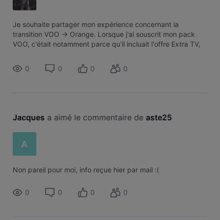
Je souhaite partager mon expérience concernant la
transition VOO → Orange. Lorsque j'ai souscrit mon pack
VOO, c'était notamment parce qu'il incluait l'offre Extra TV,
dans laquelle VOO Sport était comprise. C'était un des
critères qui avait motivé m
0
0
0
0
Jacques
 a aimé le commentaire de 
aste25
A
Non pareil pour moi, info reçue hier par mail :(
0
0
0
0