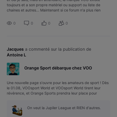
toujours et a son propre matériel ou support ou liste de
chaines et autres... Maintenant si ce forum n'a plus rien
d'officiel, ce serait bien qu'un officiel vienne le signaler et je
pense alors
0
0
0
0
Jacques
 a commenté sur la publication de 
Antoine L
Orange Sport débarque chez VOO
Une nouvelle page s'ouvre pour les amateurs de sport ! Dès
le 01.08, VOOsport World et VOOsport World tirent leur
révérence, et Orange Sports prendra leur place pour
enrichir notre catalogue avec une offre unique réunissant le
football belge, les plus grands championnats européens et
On veut la Jupiler League et RIEN d'autres.
de nombreuses c