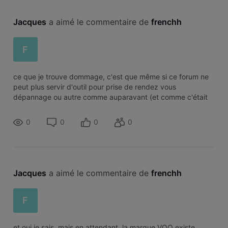
Jacques
 a aimé le commentaire de 
frenchh
F
ce que je trouve dommage, c'est que même si ce forum ne
peut plus servir d'outil pour prise de rendez vous
dépannage ou autre comme auparavant (et comme c'était
pratique), ce forum est quand même un forum OFFICIEL qui
est lu et géré par des OFFICIEL
0
0
0
0
Jacques
 a aimé le commentaire de 
frenchh
F
et oui je sais, mais en attendant, la marque VOO existe