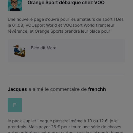
Orange Sport débarque chez VOO
Une nouvelle page s'ouvre pour les amateurs de sport ! Dès
le 01.08, VOOsport World et VOOsport World tirent leur
révérence, et Orange Sports prendra leur place pour
enrichir notre catalogue avec une offre unique réunissant le
football belge, les plus grands championnats européens et
Bien dit Marc
de nombreuses c
Jacques
 a aimé le commentaire de 
frenchh
F
le pack Jupiler League passerai même à 10 ou 12 €, je le
prendrais. Mais payer 25 € pour toute une série de choses
qui ne m'intéressent pas et surtout, que je n'ai pas le temps