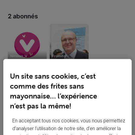
2 abonnés
Nicolas_V
Fromitch
Un site sans cookies, c’est
comme des frites sans
3 suivent
mayonnaise… l’expérience
n’est pas la même!
En acceptant tous nos cookies, vous nous permettez
d’analyser l’utilisation de notre site, d’en améliorer la
Nicolas_V
Antoine L