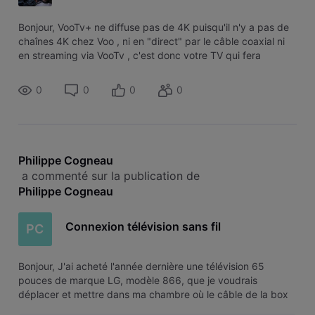
Bonjour, VooTv+ ne diffuse pas de 4K puisqu'il n'y a pas de
chaînes 4K chez Voo , ni en "direct" par le câble coaxial ni
en streaming via VooTv , c'est donc votre TV qui fera
l'upscaling 4K .... Mais bon, prenez la version 4K si vous y
tenez co
0
0
0
0
Philippe Cogneau
 a commenté sur la publication de 
Philippe Cogneau
Connexion télévision sans fil
PC
Bonjour, J'ai acheté l'année dernière une télévision 65
pouces de marque LG, modèle 866, que je voudrais
déplacer et mettre dans ma chambre où le câble de la box
évasion n'arrive pas. Quelles solutions sont possibles pour