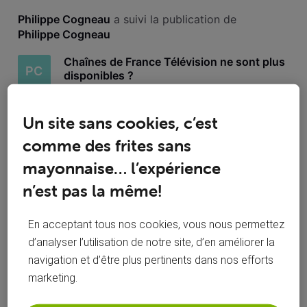
Toutesles
Philippe Cogneau
 a suivi la publication de 
activités
Philippe Cogneau
Chaînes de France Télévision ne sont plus
PC
disponibles ?
Depuis quelques minutes, ni France 2, ni France 3, ni France
Un site sans cookies, c’est
4 ne sont disponibles: à la place on a un message disant
qu'ils ne peuvent pas diffuser ce programme. Que se passe-
comme des frites sans
t-il ?
mayonnaise… l’expérience
462
4
0
4
n’est pas la même!
En acceptant tous nos cookies, vous nous permettez
Philippe Cogneau
 a posté une problème
d’analyser l’utilisation de notre site, d’en améliorer la
PC
jeudi 26 septembre 2024
navigation et d’être plus pertinents dans nos efforts
marketing.
Chaînes de France Télévision ne sont plus
disponibles ?