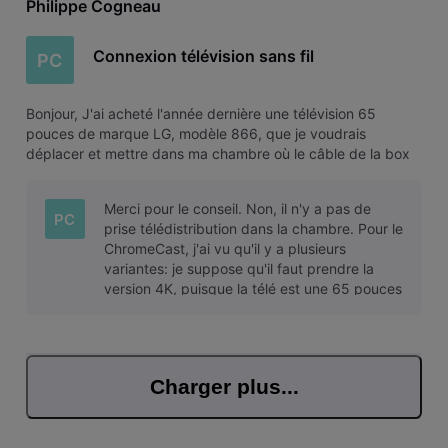
Philippe Cogneau
Connexion télévision sans fil
PC
Bonjour, J'ai acheté l'année dernière une télévision 65
pouces de marque LG, modèle 866, que je voudrais
déplacer et mettre dans ma chambre où le câble de la box
évasion n'arrive pas. Quelles solutions sont possibles pour
pouvoir regarder ? - récupérer le signal sur mon gsm avec
Merci pour le conseil. Non, il n'y a pas de
Voo TV+ et l'envoyer
PC
prise télédistribution dans la chambre. Pour le
ChromeCast, j'ai vu qu'il y a plusieurs
variantes: je suppose qu'il faut prendre la
version 4K, puisque la télé est une 65 pouces
?
Charger plus...