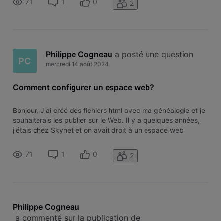
71
1
0
2
Philippe Cogneau
 a posté une question
PC
mercredi 14 août 2024
Comment configurer un espace web?
Bonjour, J'ai créé des fichiers html avec ma généalogie et je
souhaiterais les publier sur le Web. Il y a quelques années,
j'étais chez Skynet et on avait droit à un espace web
gratuit. Comment cela se passe-t-il chez Voo ? Merci à toute
personne qui pourra me répondre.
71
1
0
2
Philippe Cogneau
 a commenté sur la publication de 