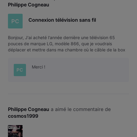
Philippe Cogneau
Connexion télévision sans fil
PC
Bonjour, J'ai acheté l'année dernière une télévision 65
pouces de marque LG, modèle 866, que je voudrais
déplacer et mettre dans ma chambre où le câble de la box
évasion n'arrive pas. Quelles solutions sont possibles pour
pouvoir regarder ? - récupérer le signal sur mon gsm avec
Merci !
Voo TV+ et l'envoyer
PC
Philippe Cogneau
 a aimé le commentaire de 
cosmos1999