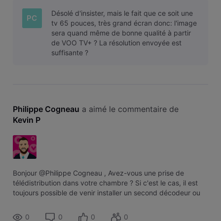
pouvoir regarder ? - récupérer le signal sur mon gsm avec
Désolé d'insister, mais le fait que ce soit une
Voo TV+ et l'envoyer
PC
tv 65 pouces, très grand écran donc: l'image
sera quand même de bonne qualité à partir
de VOO TV+ ? La résolution envoyée est
suffisante ?
Philippe Cogneau
 a aimé le commentaire de 
Kevin P
Bonjour @Philippe Cogneau , Avez-vous une prise de
télédistribution dans votre chambre ? Si c'est le cas, il est
toujours possible de venir installer un second décodeur ou
d'installer une carte TV numérique si votre TV y est
compatible.
0
0
0
0