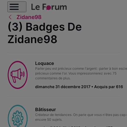
Zidane98
(3) Badges De
Zidane98
Loquace
Parler peu est précieux comme l'argent : parler à bon escie
précieux comme l'or. Vous impressionnerez avec 75
commentaires de plus.
dimanche 31 décembre 2017
Acquis par 616
Bâtisseur
Créateur de tendances. On parie que vous n'êtes pas cap 
encore 50 sujets.