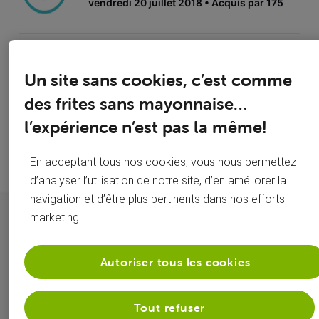
vendredi 20 juillet 2018
Acquis par 175
Créateur
Un site sans cookies, c’est comme
Au service des autres.
des frites sans mayonnaise…
vendredi 29 décembre 2017
Acquis par 1.6K
l’expérience n’est pas la même!
En acceptant tous nos cookies, vous nous permettez
d’analyser l’utilisation de notre site, d’en améliorer la
navigation et d’être plus pertinents dans nos efforts
Quick Links
marketing.
Organiser
Carte SIM
Autoriser tous les cookies
son
bloquée ?
Tout refuser