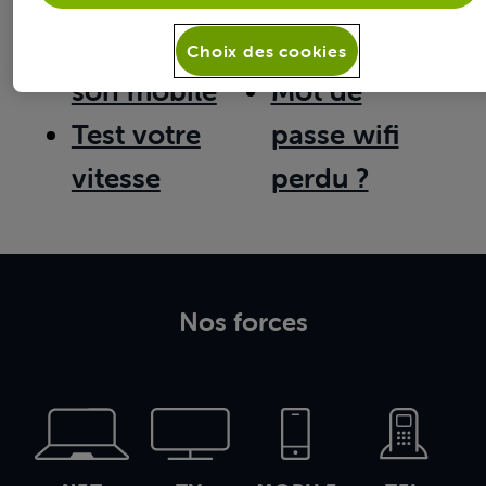
déménagement
GSM perdu
Configurer
ou volé ?
Choix des cookies
son mobile
Mot de
Test votre
passe wifi
vitesse
perdu ?
Nos forces