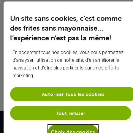
Organiser
Carte SIM
Un site sans cookies, c’est comme
des frites sans mayonnaise…
son
bloquée ?
l’expérience n’est pas la même!
déménagement
GSM perdu
Configurer
ou volé ?
En acceptant tous nos cookies, vous nous permettez
d’analyser l’utilisation de notre site, d’en améliorer la
son mobile
Mot de
navigation et d’être plus pertinents dans nos efforts
marketing.
Test votre
passe wifi
vitesse
perdu ?
Autoriser tous les cookies
Tout refuser
Nos forces
Choix des cookies