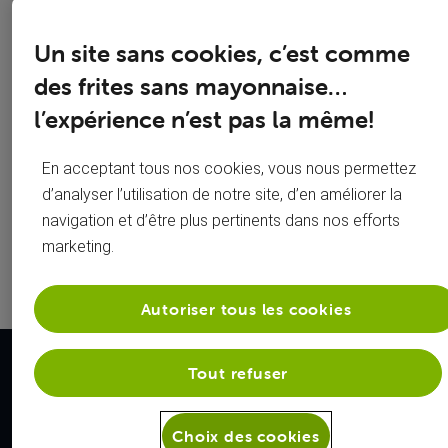
Organiser
Carte SIM
Un site sans cookies, c’est comme
son
bloquée ?
des frites sans mayonnaise…
déménagement
GSM perdu
l’expérience n’est pas la même!
Configurer
ou volé ?
En acceptant tous nos cookies, vous nous permettez
son mobile
Mot de
d’analyser l’utilisation de notre site, d’en améliorer la
Test votre
passe wifi
navigation et d’être plus pertinents dans nos efforts
marketing.
vitesse
perdu ?
Autoriser tous les cookies
Tout refuser
Nos forces
Choix des cookies