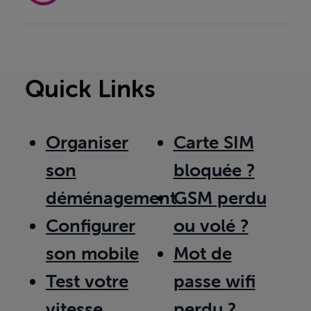
Quick Links
Organiser
Carte SIM
son
bloquée ?
déménagement
GSM perdu
Configurer
ou volé ?
son mobile
Mot de
Test votre
passe wifi
vitesse
perdu ?