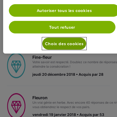
Autoriser tous les cookies
Créateur
Au service des autres.
Tout refuser
jeudi 26 octobre 2017
Acquis par 1.6K
Choix des cookies
Fine-fleur
Votre savoir est respecté. Doublez ce nombre de réponses
atteindre la consécration !
jeudi 20 décembre 2018
Acquis par 28
Fleuron
Un vrai génie en herbe. Avec encore 40 réponses de ce n
vous obtiendrez le respect de vos pairs.
vendredi 19 janvier 2018
Acquis par 53