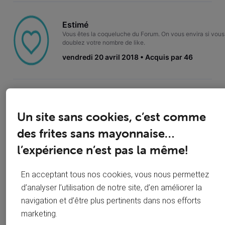
Estimé
Vous êtes la coqueluche du Forum. On vous envira si vous
doublez votre nombre de like.
vendredi 20 avril 2018
Acquis par 46
Adoré
100 likes, c'est du sérieux! 150 likes de plus c'est ce que l
Un site sans cookies, c’est comme
appelle de la viralité.
des frites sans mayonnaise…
lundi 8 janvier 2018
Acquis par 99
l’expérience n’est pas la même!
En acceptant tous nos cookies, vous nous permettez
Bâtisseur
d’analyser l’utilisation de notre site, d’en améliorer la
Créateur de tendances. On parie que vous n'êtes pas cap 
encore 50 sujets.
navigation et d’être plus pertinents dans nos efforts
lundi 19 février 2018
Acquis par 175
marketing.