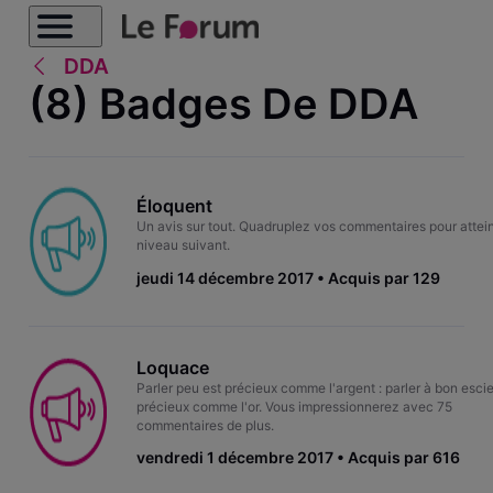
DDA
(8) Badges De DDA
Éloquent
Un avis sur tout. Quadruplez vos commentaires pour attein
niveau suivant.
jeudi 14 décembre 2017
Acquis par 129
Loquace
Parler peu est précieux comme l'argent : parler à bon escie
précieux comme l'or. Vous impressionnerez avec 75
commentaires de plus.
vendredi 1 décembre 2017
Acquis par 616