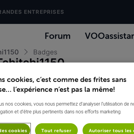
RANDES ENTREPRISES
Forum
VOOassista
hi1150
Badges
Tchitchi1150
ns cookies, c’est comme des frites sans
e… l’expérience n’est pas la même!
e
lundi 5 sept
s nos cookies, vous nous permettez d’analyser l’utilisation de no
omme votre poche.
igation et d’être plus pertinents dans nos efforts marketing.
des cookies
Tout refuser
Autoriser tous les