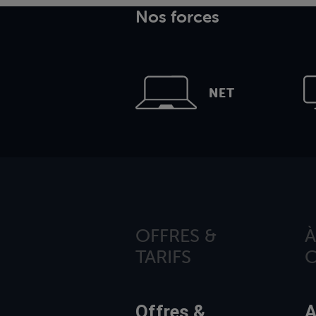
Nos forces
NET
OFFRES &
À
TARIFS
Offres &
A