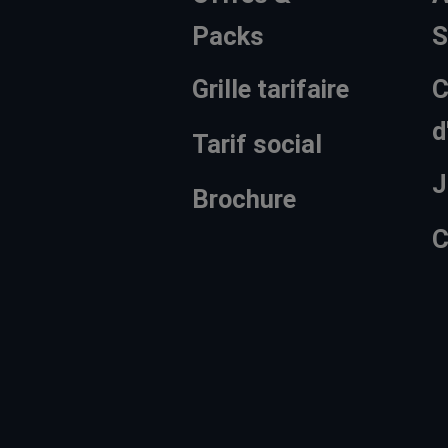
Packs
S
Grille tarifaire
C
d
Tarif social
J
Brochure
C