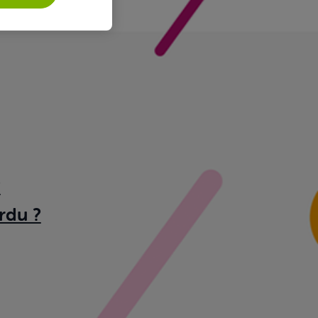
?
rdu ?