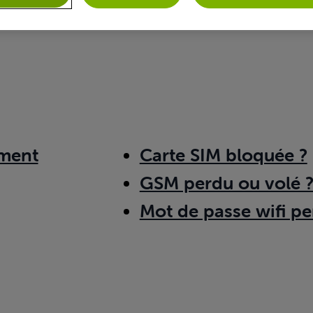
ment
Carte SIM bloquée ?
GSM perdu ou volé 
Mot de passe wifi pe