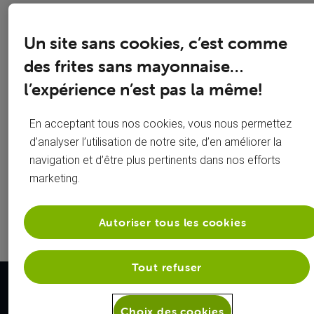
Organiser
Carte SIM
Un site sans cookies, c’est comme
des frites sans mayonnaise…
son
bloquée ?
l’expérience n’est pas la même!
déménagement
GSM perdu
Configurer
ou volé ?
En acceptant tous nos cookies, vous nous permettez
d’analyser l’utilisation de notre site, d’en améliorer la
son mobile
Mot de
navigation et d’être plus pertinents dans nos efforts
marketing.
Test votre
passe wifi
vitesse
perdu ?
Autoriser tous les cookies
Tout refuser
Nos forces
Choix des cookies