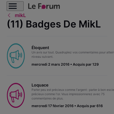
mikL
(11) Badges De MikL
Éloquent
Un avis sur tout. Quadruplez vos commentaires pour attein
niveau suivant.
mercredi 2 mars 2016
Acquis par 129
Loquace
Parler peu est précieux comme l'argent : parler à bon escie
précieux comme l'or. Vous impressionnerez avec 75
commentaires de plus.
mercredi 17 février 2016
Acquis par 616