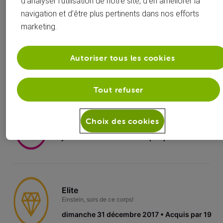
d’analyser l’utilisation de notre site, d’en améliorer la
navigation et d’être plus pertinents dans nos efforts
marketing.
Bâtisseur
Créateur de tendances. On parie que vous n'êtes pas cap 
encore 50 sujets.
Autoriser tous les cookies
jeudi 8 juin 2017
Acquis par 175
Tout refuser
Créateur
Choix des cookies
Au service des autres.
jeudi 25 février 2016
Acquis par 1.6K
Elite
Einstein, sors de ce corps!
dimanche 31 décembre 2017
Acquis par 19