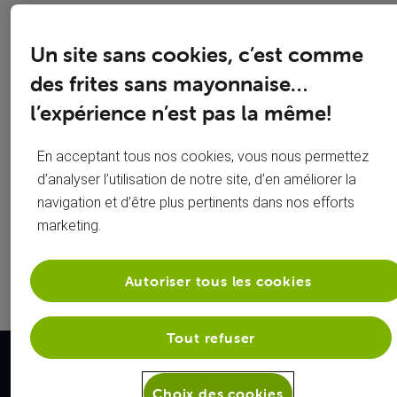
Organiser
Carte SIM
Un site sans cookies, c’est comme
des frites sans mayonnaise…
son
bloquée ?
l’expérience n’est pas la même!
déménagement
GSM perdu
Configurer
ou volé ?
En acceptant tous nos cookies, vous nous permettez
d’analyser l’utilisation de notre site, d’en améliorer la
son mobile
Mot de
navigation et d’être plus pertinents dans nos efforts
marketing.
Test votre
passe wifi
vitesse
perdu ?
Autoriser tous les cookies
Tout refuser
Nos forces
Choix des cookies