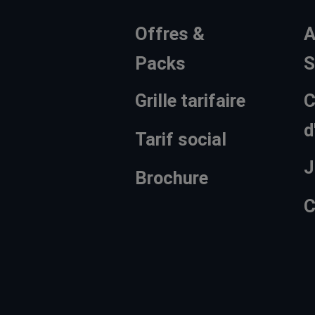
Offres &
A
Packs
S
Grille tarifaire
C
d
Tarif social
J
Brochure
C