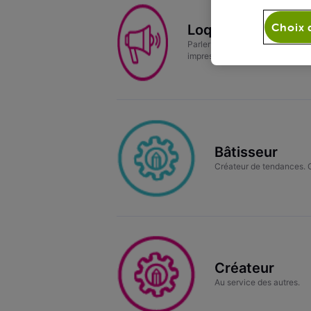
Choix 
Loquace
Parler peu est précieux comme l'
impressionnerez avec 75 comme
Bâtisseur
Créateur de tendances. O
Créateur
Au service des autres.