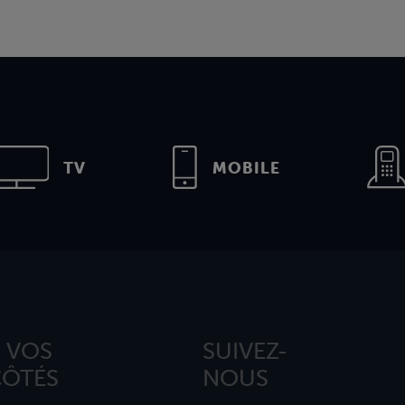
TV
MOBILE
 VOS
SUIVEZ-
CÔTÉS
NOUS