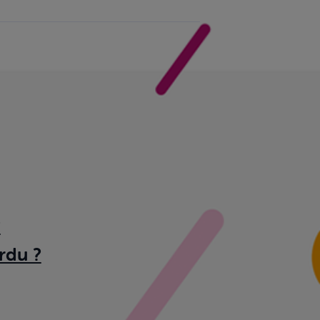
?
rdu ?