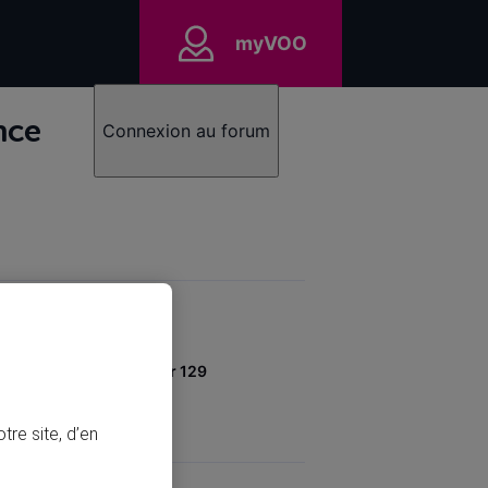
myVOO
nce
Connexion au forum
cembre 2016
Acquis par 129
tre site, d’en