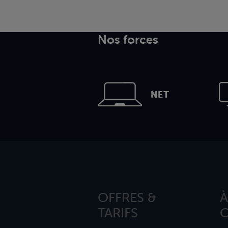
Nos forces
NET
OFFRES &
À
TARIFS