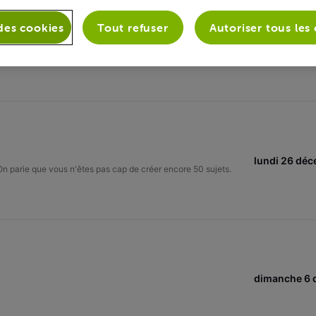
des cookies
Tout refuser
Autoriser tous les
mercredi 9 
argent : parler à bon escient est précieux comme l'or. Vous
ntaires de plus.
lundi 26 dé
n parie que vous n'êtes pas cap de créer encore 50 sujets.
dimanche 6 