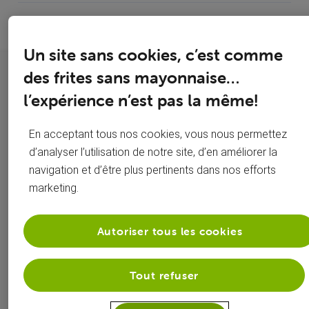
Un site sans cookies, c’est comme
Quick Links
des frites sans mayonnaise…
l’expérience n’est pas la même!
Organiser
Carte SIM
En acceptant tous nos cookies, vous nous permettez
son
bloquée ?
d’analyser l’utilisation de notre site, d’en améliorer la
navigation et d’être plus pertinents dans nos efforts
déménagement
GSM perdu
marketing.
Configurer
ou volé ?
son mobile
Mot de
Autoriser tous les cookies
Test votre
passe wifi
Tout refuser
vitesse
perdu ?